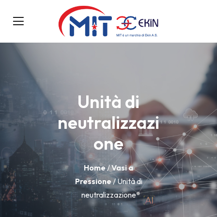
Unità di
neutralizzazi
one
Home
/
Vasi a
Pressione
/ Unità di
neutralizzazione