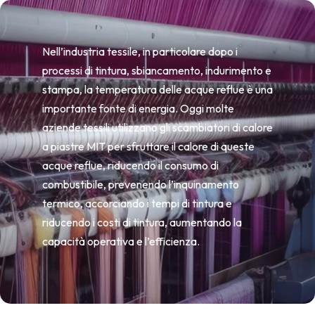
Nell’industria tessile, in particolare dopo i
processi di tintura, sbiancamento, indurimento e
stampa, la temperatura delle acque reflue è una
importante fonte di energia. Oggi molte
aziende tessili utilizzano gli scambiatori di calore
a piastre MIT per sfruttare il calore di queste
acque reflue, riducendo il consumo di
combustibile, prevenendo l’inquinamento
termico, accorciando i tempi di tintura e
riducendo i costi di tintura, aumentando la
capacità operativa e l’efficienza.